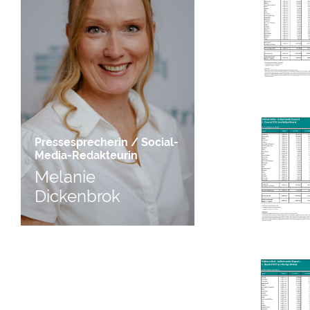
Pressesprecherin / Social-
Media-Redakteurin
Melanie
Dickenbrok