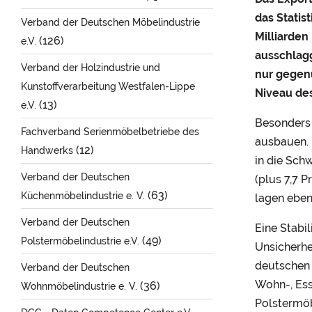
das Statis
Verband der Deutschen Möbelindustrie
Milliarden
(126)
e.V.
ausschlagg
Verband der Holzindustrie und
nur gegen
Kunstoffverarbeitung Westfalen-Lippe
Niveau des
(13)
e.V.
Besonders 
Fachverband Serienmöbelbetriebe des
ausbauen. 
(12)
Handwerks
in die Schw
Verband der Deutschen
(plus 7,7 P
(63)
Küchenmöbelindustrie e. V.
lagen eben
Verband der Deutschen
Eine Stabil
(49)
Polstermöbelindustrie e.V.
Unsicherhe
deutschen 
Verband der Deutschen
Wohn-, Ess
(36)
Wohnmöbelindustrie e. V.
Polstermöb