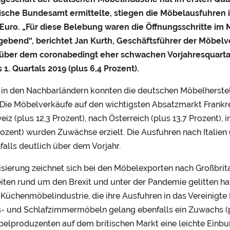
tische Bundesamt ermittelte, stiegen die Möbelausfuhren i
 Euro. „Für diese Belebung waren die Öffnungsschritte i
ebend“, berichtet Jan Kurth, Geschäftsführer der Möbelv
über dem coronabedingt eher schwachen Vorjahresquartal
 1. Quartals 2019 (plus 6,4 Prozent).
in den Nachbarländern konnten die deutschen Möbelherstel
Die Möbelverkäufe auf den wichtigsten Absatzmarkt Frankre
eiz (plus 12,3 Prozent), nach Österreich (plus 13,7 Prozent),
rozent) wurden Zuwächse erzielt. Die Ausfuhren nach Italien 
falls deutlich über dem Vorjahr.
isierung zeichnet sich bei den Möbelexporten nach Großbritan
iten rund um den Brexit und unter der Pandemie gelitten ha
Küchenmöbelindustrie, die ihre Ausfuhren in das Vereinigte
- und Schlafzimmermöbeln gelang ebenfalls ein Zuwachs (pl
elproduzenten auf dem britischen Markt eine leichte Einb