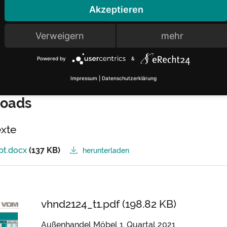
ine Scharrenbroch
Melanie Dicken
Akzeptieren
 5221 12 65 17
+49 (0) 5221 12 
) 2224 9377 17
m.dickenbrok@
Verweigern
mehr
rrenbroch@
moebelindustrie.
de
Powered by
&
Impressum
|
Datenschutzerklärung
oads
exte
pt.docx
(137 KB)
herunterladen
vhnd2124_t1.pdf (198.82 KB)
Außenhandel Möbel 1. Quartal 2021