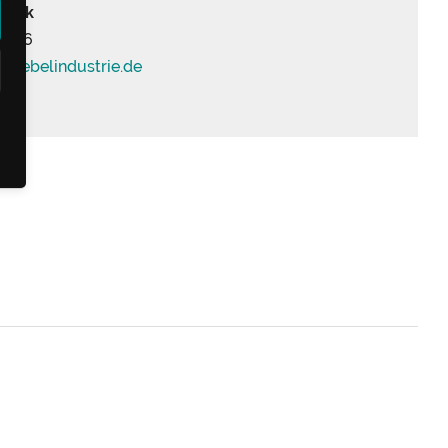
brok
65 26
moebelindustrie.
de