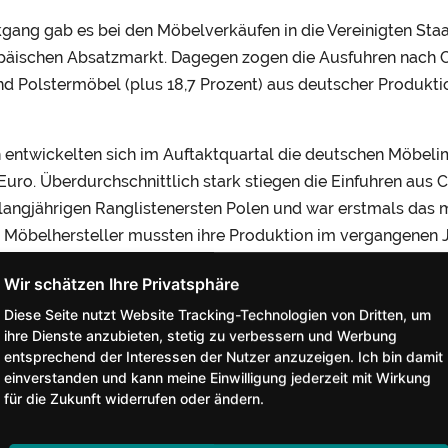
gang gab es bei den Möbelverkäufen in die Vereinigten Staat
äischen Absatzmarkt. Dagegen zogen die Ausfuhren nach Chi
nd Polstermöbel (plus 18,7 Prozent) aus deutscher Produktio
entwickelten sich im Auftaktquartal die deutschen Möbelim
Euro. Überdurchschnittlich stark stiegen die Einfuhren aus C
langjährigen Ranglistenersten Polen und war erstmals das m
 Möbelhersteller mussten ihre Produktion im vergangenen J
Krise schon früher überwinden konnte“, kommentiert VDM-A
in den Segmenten Polster- und Sitzmöbel sowie Büromöbel z
Diese Seite nutzt Website Tracking-Technologien von Dritten, um
ark an.
ihre Dienste anzubieten, stetig zu verbessern und Werbung
entsprechend der Interessen der Nutzer anzuzeigen. Ich bin damit
einverstanden und kann meine Einwilligung jederzeit mit Wirkung
für die Zukunft widerrufen oder ändern.
ssekontakte: