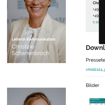
Christ
+49 (0)
+49 (0
c.scha
Leiterin Kommunikation
Christine
Downl
Scharrenbroch
Presset
vhnd2124_
Bilder