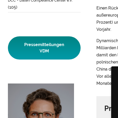
DCC - Daten Competence Center e.V.
(105)
Einen Rück
außereurop
Prozent) u
Vorjahr.
Dynamisch 
Pressemitteilungen
Milliarden 
VDM
damit den 
polnischen
China die 
Vor allem 
Monaten st
Pre