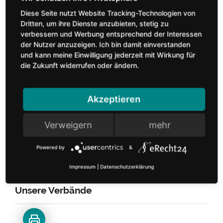
Deutschland
Deutschland
Diese Seite nutzt Website Tracking-Technologien von
Tel.: +49 (0) 52 21 - 12 65 0
Tel.: +49 (0) 22 24 - 93 77
Dritten, um ihre Dienste anzubieten, stetig zu
verbessern und Werbung entsprechend der Interessen
Fax: +49 (0) 52 21 - 12 65
0
der Nutzer anzuzeigen. Ich bin damit einverstanden
65
Fax: +49 (0) 2224 - 93 77
und kann meine Einwilligung jederzeit mit Wirkung für
77
die Zukunft widerrufen oder ändern.
E-Mail:
info@
vhk-
herford.
de
E-Mail:
info@
moebelindustrie.
de
Akzeptieren
Verweigern
mehr
Powered by
&
Impressum
|
Datenschutzerklärung
Unsere Verbände