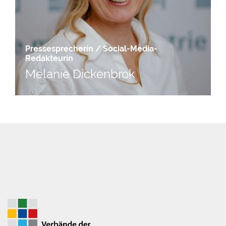
Pressesprecherin / Social-Media-
Redakteurin
Melanie Dickenbrok