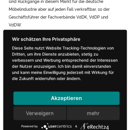
sind Rückgänge in diesem Markt für die deutsche
Möbelindustrie aber auf jeden Fall verkraftbar, so der
Geschäftsführer der Fachverbände VdDK, VdDP und
VdDW.
Diese Seite nutzt Website Tracking-Technologien von
Pressekontakte:
Dritten, um ihre Dienste anzubieten, stetig zu
verbessern und Werbung entsprechend der Interessen
der Nutzer anzuzeigen. Ich bin damit einverstanden
Christine Scharrenbroch
und kann meine Einwilligung jederzeit mit Wirkung für
+49 (0) 5221 12 65 17
die Zukunft widerrufen oder ändern.
+49 (0) 2224 9377 17
c.scharrenbroch@
moebelindustrie.
de
Akzeptieren
Melanie Dickenbrok
+49 (0) 5221 12 65 26
Verweigern
mehr
m.dickenbrok@
moebelindustrie.
de
Powered by
&