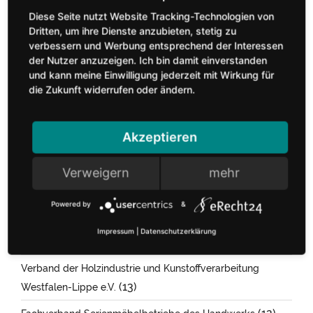
Diese Seite nutzt Website Tracking-Technologien von
Dritten, um ihre Dienste anzubieten, stetig zu
Nach Inhalten suchen
verbessern und Werbung entsprechend der Interessen
der Nutzer anzuzeigen. Ich bin damit einverstanden
und kann meine Einwilligung jederzeit mit Wirkung für
die Zukunft widerrufen oder ändern.
Akzeptieren
Kategorien
Verweigern
mehr
Verbände der Holz- und Möbelindustrie Nordrhein-
Powered by
&
(179)
Westfalen e.V.
Impressum
|
Datenschutzerklärung
(126)
Verband der Deutschen Möbelindustrie e.V.
Verband der Holzindustrie und Kunstoffverarbeitung
(13)
Westfalen-Lippe e.V.