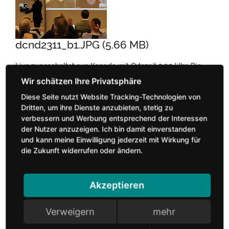
dcnd2311_b1.JPG (5.66 MB)
Live zugeschaltet aus Kanada mit Ortszeit 3:30 Uhr: Die
beiden Gründer des Start-ups Synode Inc. Eddine Alimat
und Denis Lajoie präsentieren ihre mit Blick auf Circular
Diese Seite nutzt Website Tracking-Technologien von
Economy interessante Software (Foto: DCC)
Dritten, um ihre Dienste anzubieten, stetig zu
verbessern und Werbung entsprechend der Interessen
der Nutzer anzuzeigen. Ich bin damit einverstanden
herunterladen
und kann meine Einwilligung jederzeit mit Wirkung für
die Zukunft widerrufen oder ändern.
Akzeptieren
Verweigern
mehr