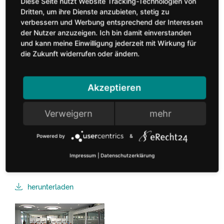
Diese Seite nutzt Website Tracking-Technologien von
Dritten, um ihre Dienste anzubieten, stetig zu
verbessern und Werbung entsprechend der Interessen
Bilder
der Nutzer anzuzeigen. Ich bin damit einverstanden
und kann meine Einwilligung jederzeit mit Wirkung für
die Zukunft widerrufen oder ändern.
Akzeptieren
vhnd1808_b1.JPG (4.55 MB)
Verweigern
mehr
Kaiserwetter beim Besuch des NRW-Ministerpräsidenten
Powered by
&
Armin Laschet (Mitte) der 24. Möbelrunde Ostwestfalen-
Lippe, hier begrüßt von Dr. Lucas Heumann (li.) und Dr.
Impressum
|
Datenschutzerklärung
Andreas Hettich (re./ Foto: Möbelverbände NRW)
herunterladen