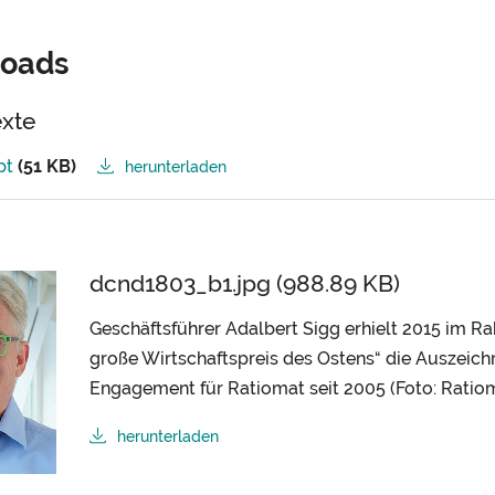
oads
exte
pt
(51 KB)
herunterladen
dcnd1803_b1.jpg (988.89 KB)
Geschäftsführer Adalbert Sigg erhielt 2015 im R
große Wirtschaftspreis des Ostens“ die Auszeich
Engagement für Ratiomat seit 2005 (Foto: Ratiom
herunterladen