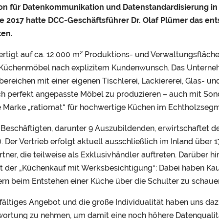
ion für Datenkommunikation und Datenstandardisierung i
 2017 hatte DCC-Geschäftsführer Dr. Olaf Plümer das en
ten.
ertigt auf ca. 12.000 m² Produktions- und Verwaltungsfläch
 Küchenmöbel nach explizitem Kundenwunsch. Das Unternehmen
bereichen mit einer eigenen Tischlerei, Lackiererei, Glas- u
h perfekt angepasste Möbel zu produzieren – auch mit Sond
 Marke „ratiomat“ für hochwertige Küchen im Echtholzsegm
0 Beschäftigten, darunter 9 Auszubildenden, erwirtschaftet d
). Der Vertrieb erfolgt aktuell ausschließlich im Inland üb
tner, die teilweise als Exklusivhändler auftreten. Darüber h
st der „Küchenkauf mit Werksbesichtigung“: Dabei haben Kau
n beim Entstehen einer Küche über die Schulter zu schaue
lfältiges Angebot und die große Individualität haben uns da
wortung zu nehmen, um damit eine noch höhere Datenqualit