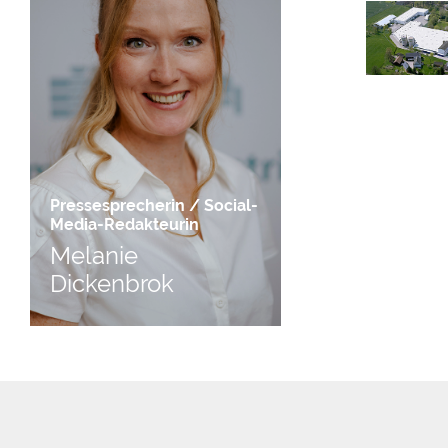
Pressesprecherin / Social-
Media-Redakteurin
Melanie
Dickenbrok