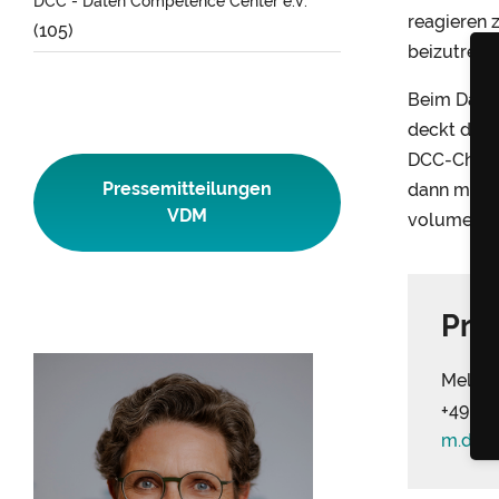
DCC - Daten Competence Center e.V.
reagieren 
(105)
beizutreten
Beim Daten
deckt die 
DCC-Chef D
Pressemitteilungen
dann meist
VDM
volumendef
Pre
Melani
+49 (0)
m.dic