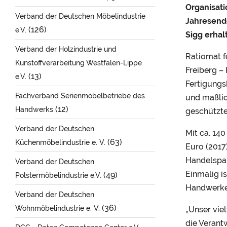
Organisat
Verband der Deutschen Möbelindustrie
Jahresende
(126)
e.V.
Sigg erhal
Verband der Holzindustrie und
Ratiomat f
Kunstoffverarbeitung Westfalen-Lippe
Freiberg –
(13)
e.V.
Fertigungs
Fachverband Serienmöbelbetriebe des
und maßlic
(12)
Handwerks
geschützte
Verband der Deutschen
Mit ca. 14
(63)
Küchenmöbelindustrie e. V.
Euro (2017
Handelspar
Verband der Deutschen
Einmalig i
(49)
Polstermöbelindustrie e.V.
Handwerker
Verband der Deutschen
(36)
Wohnmöbelindustrie e. V.
„Unser vie
die Verant