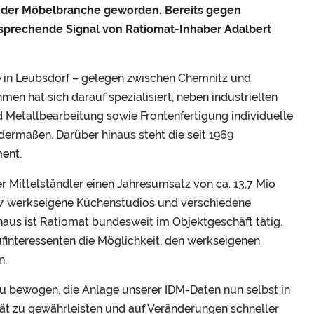
n der Möbelbranche geworden. Bereits gegen
tsprechende Signal von Ratiomat-Inhaber Adalbert
e in Leubsdorf – gelegen zwischen Chemnitz und
 hat sich darauf spezialisiert, neben industriellen
nd Metallbearbeitung sowie Frontenfertigung individuelle
ermaßen. Darüber hinaus steht die seit 1969
ent.
er Mittelständler einen Jahresumsatz von ca. 13,7 Mio
er 17 werkseigene Küchenstudios und verschiedene
inaus ist Ratiomat bundesweit im Objektgeschäft tätig.
finteressenten die Möglichkeit, den werkseigenen
n.
zu bewogen, die Anlage unserer IDM-Daten nun selbst in
ät zu gewährleisten und auf Veränderungen schneller