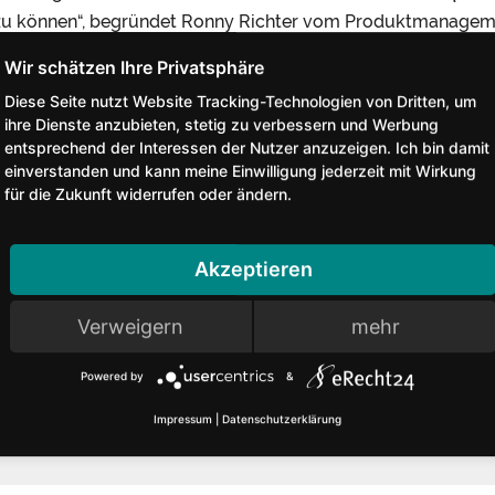
zu können“, begründet Ronny Richter vom Produktmanagem
.
 Competence Center freut man sich über den Beitrittsentsc
Diese Seite nutzt Website Tracking-Technologien von Dritten, um
ihre Dienste anzubieten, stetig zu verbessern und Werbung
Branchenorganisation deutschlandweit nunmehr fast alle h
entsprechend der Interessen der Nutzer anzuzeigen. Ich bin damit
r. Plümer: „Für alle Akteure im Fachbeirat Küche/Bad ist e
einverstanden und kann meine Einwilligung jederzeit mit Wirkung
 hoch spezialisierte Industrieunternehmen ihre Gedanken u
für die Zukunft widerrufen oder ändern.
inierten Küchenmarkt einbringen.“
Akzeptieren
ssekontakt:
Verweigern
mehr
e Dickenbrok
Powered by
&
 5221 12 65 26
Impressum
|
Datenschutzerklärung
kenbrok@
moebelindustrie.
de