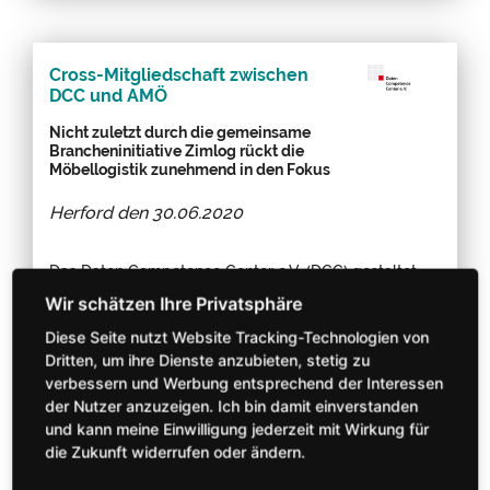
Cross-Mitgliedschaft zwischen
DCC und AMÖ
Nicht zuletzt durch die gemeinsame
Brancheninitiative Zimlog rückt die
Möbellogistik zunehmend in den Fokus
Herford den
30.06.2020
Das Daten Competence Center e.V. (DCC) gestaltet
und koordiniert als gemeinsame Kommunikations-
und Standardisierungsplattform seit mehr als zwei
Diese Seite nutzt Website Tracking-Technologien von
Jahrzehnten den Datenaustausch von Möbelindustrie
Dritten, um ihre Dienste anzubieten, stetig zu
verbessern und Werbung entsprechend der Interessen
und -handel. Das DCC organisiert auch seit 2016 die
der Nutzer anzuzeigen. Ich bin damit einverstanden
Brancheninitiative Zimlog, die seit kurzem als
und kann meine Einwilligung jederzeit mit Wirkung für
eigenständiger DCC-Fachbeirat operiert.
die Zukunft widerrufen oder ändern.
Arbeitsschwerpunkt dieses Gremiums ist das