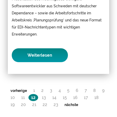
Softwareentwickler aus Schweden mit deutscher
Dependance – sowie die Arbeitsfortschritte im
Arbeitskreis ‚Planungsprüfung‘ und das neue Format
für EDI-Nachrichtentypen mit wichtigen
Erweiterungen.
Weiterlesen
1
2
3
4
5
6
7
8
9
vorherige
10
11
12
13
14
15
16
17
18
19
20
21
22
23
nächste