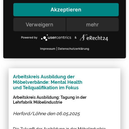
Umsatz der gesamten deutschen Möbelindustrie
Akzeptieren
leicht um 0,6 Prozent an.
Verweigern
mehr
Weiterlesen
Powered by
&
Impressum
|
Datenschutzerklärung
Arbeitskreis Ausbildung der
Möbelverbände: Mental Health
und Teilqualifikation im Fokus
Arbeitskreis Ausbildung: Tagung in der
Lehrfabrik Möbelindustrie
Herford/Löhne den
06.05.2025
Die Zukunft der Ausbildung in der Möbelindustrie