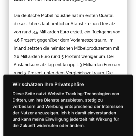
Die deutsche Möbelindustrie hat im ersten Quartal
dieses Jahres laut amtlicher Statistik einen Umsatz
von rund 3,9 Milliarden Euro erzielt, ein Rückgang von
4,6 Prozent gegenüber dem Vorjahreszeitraum. Im
Inland setzten die heimischen Möbelproduzenten mit
2,6 Milliarden Euro rund 5 Prozent weniger um. Der
Auslandsumsatz lag mit knapp 1,3 Milliarden Euro um
rund 3 Prozent unter dem Vergleichszeitraum. Die
Exportquote betrug unverändert rund 33 Prozent. Die
Küchenmöbelindustrie zeigte im Auftaktquartal mit
Diese Seite nutzt Website Tracking-Technologien von
einem vergleichsweise geringen Umsatzminus von 1,8
Dritten, um ihre Dienste anzubieten, stetig zu
Prozent auf knapp 1,4 Milliarden Euro erste
verbessern und Werbung entsprechend der Interessen
der Nutzer anzuzeigen. Ich bin damit einverstanden
Stabilisierungstendenzen, was sich auch aus dem
und kann meine Einwilligung jederzeit mit Wirkung für
leicht positiven Auftragseingang im bisherigen
die Zukunft widerrufen oder ändern.
Jahresverlauf ablesen lässt. Im Monat März zog der