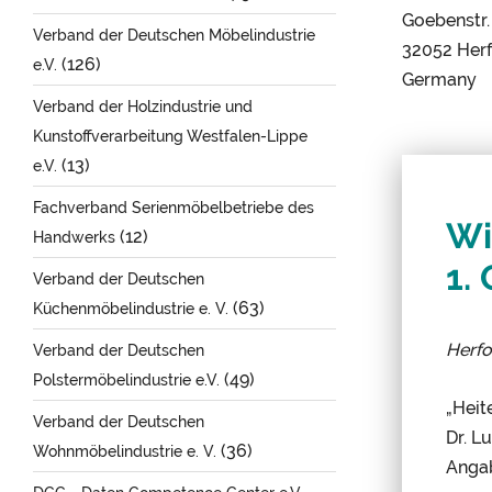
Goebenstr.
Verband der Deutschen Möbelindustrie
32052 Her
(126)
e.V.
Germany
Verband der Holzindustrie und
Kunstoffverarbeitung Westfalen-Lippe
(13)
e.V.
Fachverband Serienmöbelbetriebe des
Wi
(12)
Handwerks
1.
Verband der Deutschen
(63)
Küchenmöbelindustrie e. V.
Herf
Verband der Deutschen
(49)
Polstermöbelindustrie e.V.
„Heit
Verband der Deutschen
Dr. L
(36)
Wohnmöbelindustrie e. V.
Angab