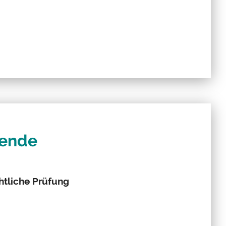
kende
htliche Prüfung