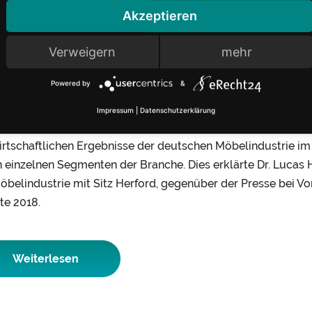
belindustrie im 1. Quartal une
Akzeptieren
unkturmotor Küche gewinnt an Fahrt – Polster we
Verweigern
mehr
enwind
Powered by
&
ord den
14.05.2018
Impressum
|
Datenschutzerklärung
irtschaftlichen Ergebnisse der deutschen Möbelindustrie i
n einzelnen Segmenten der Branche. Dies erklärte Dr. Luca
öbelindustrie mit Sitz Herford, gegenüber der Presse bei Vorl
e 2018.
Weiterlesen