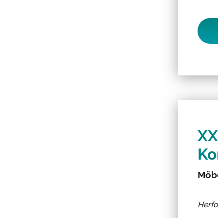
XX
Ko
Möbe
Herf