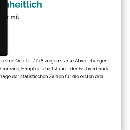
inheitlich
iter mit
m ersten Quartal 2018 zeigen starke Abweichungen
s Heumann, Hauptgeschäftsführer der Fachverbände
age der statistischen Zahlen für die ersten drei