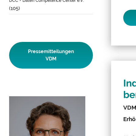
DCC - Daten Competence Center e.V.
(105)
Pressemitteilungen
VDM
In
be
VDM-
Erhö