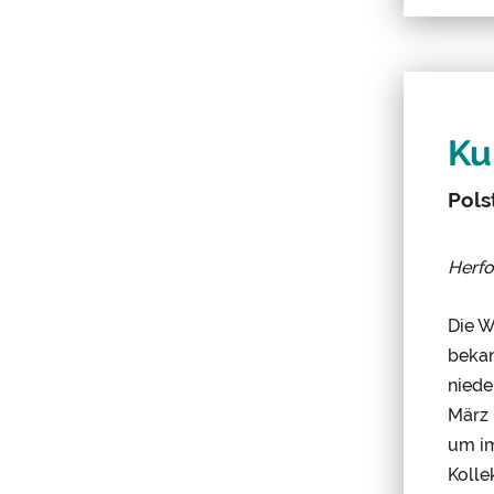
Ku
Pols
Herf
Die W
bekan
niede
März 
um im
Kolle