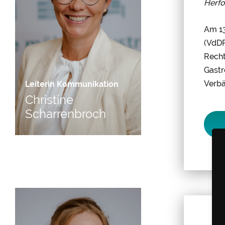
Herf
Am 13
(VdDP
Recht
Gastr
Verbä
Leiterin Kommunikation
Christine
Scharrenbroch